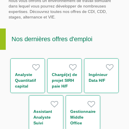
nous vous offrons un environnement de travail stimulant
dans lequel vous pourrez développer de nombreuses
expertises.
Découvrez toutes nos offres de CDI, CDD,
stages, alternance et VIE.
Nos dernières offres d'emploi
Analyste
Chargé(e) de
Ingénieur
Quantitatif
projet SIRH
Data H/F
capital
paie H/F
économique
H/F
Assistant
Gestionnaire
Analyste
Middle
Suivi
Office
d'Activité de
Support