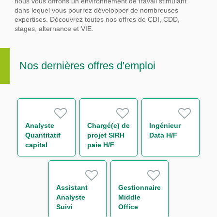
nous vous offrons un environnement de travail stimulant
dans lequel vous pourrez développer de nombreuses
expertises.
Découvrez toutes nos offres de CDI, CDD,
stages, alternance et VIE.
Nos dernières offres d'emploi
Analyste
Chargé(e) de
Ingénieur
Quantitatif
projet SIRH
Data H/F
capital
paie H/F
économique
H/F
Assistant
Gestionnaire
Analyste
Middle
Suivi
Office
d'Activité de
Support